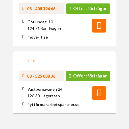
Offertförfrågan
08 - 408 394 66
Götlundag. 10
124 71 Bandhagen
move-it.se
Offertförfrågan
08 - 525 008 36
Västbergavägen 24
126 30 Hägersten
flyttfirma-arbetspartner.se