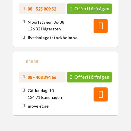
Offertförfrågan
08 - 525 009 52
Nioörtsvägen 36-38
126 32 Hägersten
flyttbolagetstockholm.se
Offertförfrågan
08 - 408 394 66
Götlundag. 10
124 71 Bandhagen
move-it.se