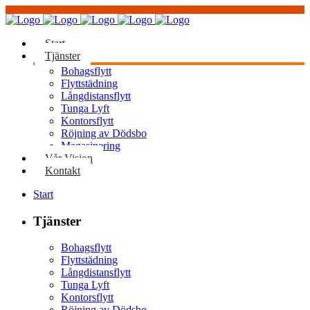
Start
Tjänster
Bohagsflytt
Flyttstädning
Långdistansflytt
Tunga Lyft
Kontorsflytt
Röjning av Dödsbo
Magasinering
Vår Vision
Kontakt
Start
Tjänster
Bohagsflytt
Flyttstädning
Långdistansflytt
Tunga Lyft
Kontorsflytt
Röjning av Dödsbo