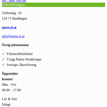
08 - 408 394 66
Offertförfrågan
Götlundag. 10
124 71 Bandhagen
move-it.se
info@move-it.se
Övrig information
✅ Yrkestrafiktillstånd
✅ Trygg Hansa försäkringar
✅ Sveriges Åkeriföretag
Öppettider
Kontor:
Mån – Fre:
09:00 – 17:00
Lör & Sön:
Stängt