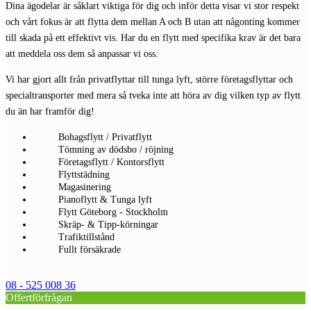
Dina ägodelar är såklart viktiga för dig och inför detta visar vi stor respekt
och vårt fokus är att flytta dem mellan A och B utan att någonting kommer
till skada på ett effektivt vis. Har du en flytt med specifika krav är det bara
att meddela oss dem så anpassar vi oss.
Vi har gjort allt från privatflyttar till tunga lyft, större företagsflyttar och
specialtransporter med mera så tveka inte att höra av dig vilken typ av flytt
du än har framför dig!
Bohagsflytt / Privatflytt
Tömning av dödsbo / röjning
Företagsflytt / Kontorsflytt
Flyttstädning
Magasinering
Pianoflytt & Tunga lyft
Flytt Göteborg - Stockholm
Skräp- & Tipp-körningar
Trafiktillstånd
Fullt försäkrade
08 - 525 008 36
Offertförfrågan