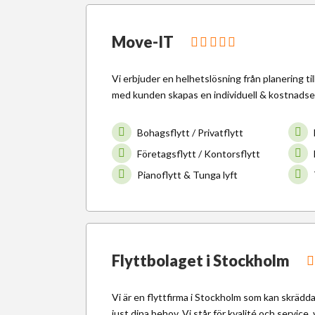
Move-IT
Vi erbjuder en helhetslösning från planering ti
med kunden skapas en individuell & kostnadsef
Bohagsflytt / Privatflytt
Företagsflytt / Kontorsflytt
Pianoflytt & Tunga lyft
Flyttbolaget i Stockholm
Vi är en flyttfirma i Stockholm som kan skrädda
just dina behov. Vi står för kvalité och service, v