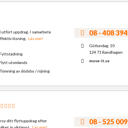
08 - 408 394
ll utfört uppdrag. I samarbete
fektiv lösning.
Läs mer!
Götlundag. 10
124 71 Bandhagen
Fyttstädning
move-it.se
Flytt utomlands
Tömning av dödsbo / röjning
08 - 525 009
rsy ditt flyttuppdrag efter
ilket är viktigast.
Läs mer!