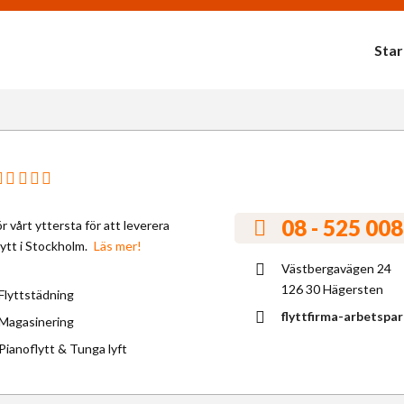
Star
08 - 525 008
ör vårt yttersta för att leverera
lytt i Stockholm.
Läs mer!
Västbergavägen 24
126 30 Hägersten
Flyttstädning
flyttfirma-arbetspar
Magasinering
Pianoflytt & Tunga lyft