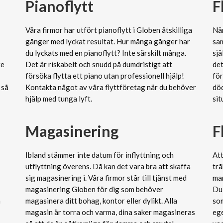
Pianoflytt
F
Våra firmor har utfört pianoflytt i Globen åtskilliga
När
gånger med lyckat resultat. Hur många gånger har
sam
du lyckats med en pianoflytt? Inte särskilt många.
sj
te
Det är riskabelt och snudd på dumdristigt att
det
försöka flytta ett piano utan professionell hjälp!
för
 så
Kontakta något av våra flyttföretag när du behöver
död
hjälp med tunga lyft.
sit
Magasinering
F
Ibland stämmer inte datum för inflyttning och
Att
utflyttning överens. Då kan det vara bra att skaffa
trå
sig magasinering i. Våra firmor står till tjänst med
man
magasinering Globen för dig som behöver
Du 
n
magasinera ditt bohag, kontor eller dylikt. Alla
som
magasin är torra och varma, dina saker magasineras
ege