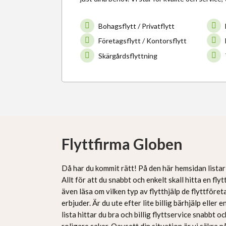
Bohagsflytt / Privatflytt
Företagsflytt / Kontorsflytt
Skärgårdsflyttning
Flyttfirma Globen
Då har du kommit rätt! På den här hemsidan listar 
Allt för att du snabbt och enkelt skall hitta en flyt
även läsa om vilken typ av flytthjälp de flyttföre
erbjuder. Är du ute efter lite billig bärhjälp eller e
lista hittar du bra och billig flyttservice snabbt o
roligare saker. Oavsett din situation är vi säkra 