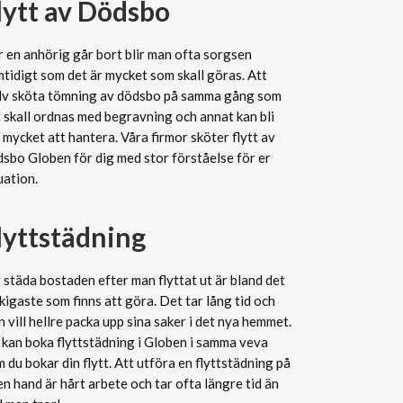
lytt av Dödsbo
 en anhörig går bort blir man ofta sorgsen
tidigt som det är mycket som skall göras. Att
älv sköta tömning av dödsbo på samma gång som
 skall ordnas med begravning och annat kan bli
 mycket att hantera. Våra firmor sköter flytt av
sbo Globen för dig med stor förståelse för er
uation.
lyttstädning
 städa bostaden efter man flyttat ut är bland det
kigaste som finns att göra. Det tar lång tid och
 vill hellre packa upp sina saker i det nya hemmet.
kan boka flyttstädning i Globen i samma veva
 du bokar din flytt. Att utföra en flyttstädning på
n hand är hårt arbete och tar ofta längre tid än