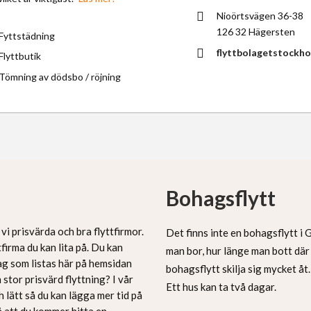
Nioörtsvägen 36-38
126 32 Hägersten
Fyttstädning
flyttbolagetstockho
Flyttbutik
Tömning av dödsbo / röjning
Bohagsflytt
vi prisvärda och bra flyttfirmor.
Det finns inte en bohagsflytt i 
tfirma du kan lita på. Du kan
man bor, hur länge man bott dä
tag som listas här på hemsidan
bohagsflytt skilja sig mycket åt
n stor prisvärd flyttning? I vår
Ett hus kan ta två dagar.
ch lätt så du kan lägga mer tid på
på att du kommer hitta en