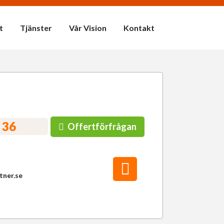
t
Tjänster
Vår Vision
Kontakt
 36
Offertförfrågan
tner.se