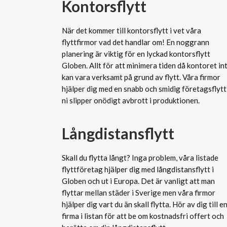
Kontorsflytt
När det kommer till kontorsflytt i vet våra
flyttfirmor vad det handlar om! En noggrann
planering är viktig för en lyckad kontorsflytt
Globen. Allt för att minimera tiden då kontoret in
kan vara verksamt på grund av flytt. Våra firmor
hjälper dig med en snabb och smidig företagsflytt
ni slipper onödigt avbrott i produktionen.
Långdistansflytt
Skall du flytta långt? Inga problem, våra listade
flyttföretag hjälper dig med långdistansflytt i
Globen och ut i Europa. Det är vanligt att man
flyttar mellan städer i Sverige men våra firmor
hjälper dig vart du än skall flytta. Hör av dig till e
firma i listan för att be om kostnadsfri offert och