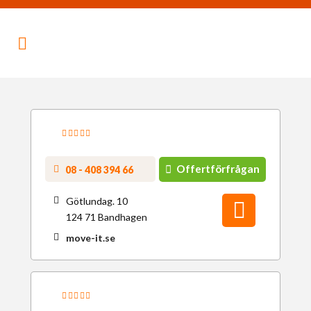
Offertförfrågan
08 - 408 394 66
Götlundag. 10
124 71 Bandhagen
move-it.se