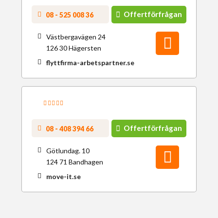
Offertförfrågan
08 - 525 008 36
Västbergavägen 24
126 30 Hägersten
flyttfirma-arbetspartner.se
Offertförfrågan
08 - 408 394 66
Götlundag. 10
124 71 Bandhagen
move-it.se