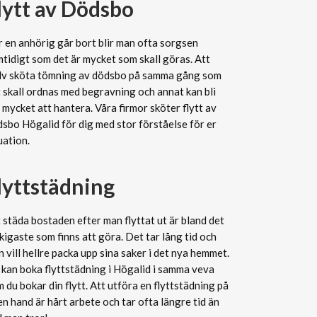
lytt av Dödsbo
 en anhörig går bort blir man ofta sorgsen
tidigt som det är mycket som skall göras. Att
älv sköta tömning av dödsbo på samma gång som
 skall ordnas med begravning och annat kan bli
 mycket att hantera. Våra firmor sköter flytt av
sbo Högalid för dig med stor förståelse för er
uation.
lyttstädning
 städa bostaden efter man flyttat ut är bland det
kigaste som finns att göra. Det tar lång tid och
 vill hellre packa upp sina saker i det nya hemmet.
kan boka flyttstädning i Högalid i samma veva
 du bokar din flytt. Att utföra en flyttstädning på
n hand är hårt arbete och tar ofta längre tid än