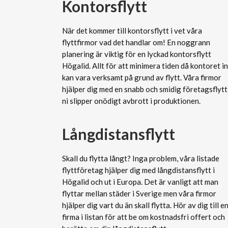
Kontorsflytt
När det kommer till kontorsflytt i vet våra
flyttfirmor vad det handlar om! En noggrann
planering är viktig för en lyckad kontorsflytt
Högalid. Allt för att minimera tiden då kontoret i
kan vara verksamt på grund av flytt. Våra firmor
hjälper dig med en snabb och smidig företagsflytt
ni slipper onödigt avbrott i produktionen.
Långdistansflytt
Skall du flytta långt? Inga problem, våra listade
flyttföretag hjälper dig med långdistansflytt i
Högalid och ut i Europa. Det är vanligt att man
flyttar mellan städer i Sverige men våra firmor
hjälper dig vart du än skall flytta. Hör av dig till e
firma i listan för att be om kostnadsfri offert och