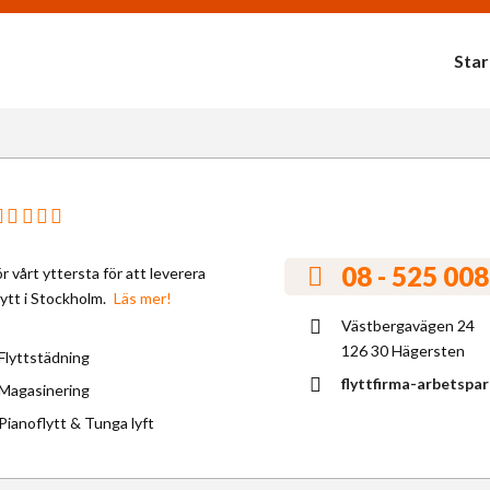
Star
08 - 525 008
ör vårt yttersta för att leverera
lytt i Stockholm.
Läs mer!
Västbergavägen 24
126 30 Hägersten
Flyttstädning
flyttfirma-arbetspar
Magasinering
Pianoflytt & Tunga lyft