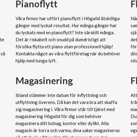
Pianoflytt
F
Våra firmor har utfört pianoflytt i Högalid åtskilliga
När
gånger med lyckat resultat. Hur många gånger har
sam
du lyckats med en pianoflytt? Inte särskilt många.
sj
nte
Det är riskabelt och snudd på dumdristigt att
det
försöka flytta ett piano utan professionell hjälp!
för
 så
Kontakta något av våra flyttföretag när du behöver
död
hjälp med tunga lyft.
sit
Magasinering
F
Ibland stämmer inte datum för inflyttning och
Att
utflyttning överens. Då kan det vara bra att skaffa
trå
sig magasinering i. Våra firmor står till tjänst med
man
magasinering Högalid för dig som behöver
Du 
n
magasinera ditt bohag, kontor eller dylikt. Alla
som
magasin är torra och varma, dina saker magasineras
ege