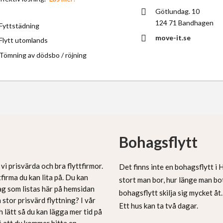
Götlundag. 10
124 71 Bandhagen
Fyttstädning
move-it.se
Flytt utomlands
Tömning av dödsbo / röjning
Bohagsflytt
vi prisvärda och bra flyttfirmor.
Det finns inte en bohagsflytt i 
tfirma du kan lita på. Du kan
stort man bor, hur länge man b
tag som listas här på hemsidan
bohagsflytt skilja sig mycket åt
n stor prisvärd flyttning? I vår
Ett hus kan ta två dagar.
ch lätt så du kan lägga mer tid på
på att du kommer hitta en