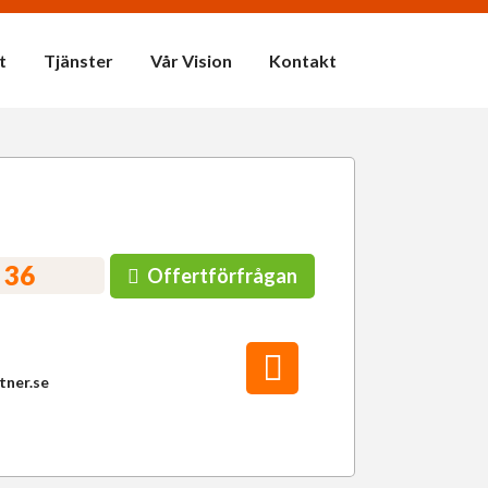
t
Tjänster
Vår Vision
Kontakt
 36
Offertförfrågan
tner.se