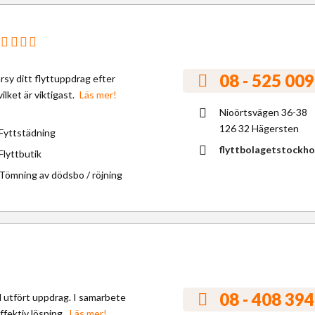
08 - 525 009
rsy ditt flyttuppdrag efter
ilket är viktigast.
Läs mer!
Nioörtsvägen 36-38
126 32 Hägersten
Fyttstädning
flyttbolagetstockho
Flyttbutik
Tömning av dödsbo / röjning
08 - 408 394
ll utfört uppdrag. I samarbete
fektiv lösning.
Läs mer!