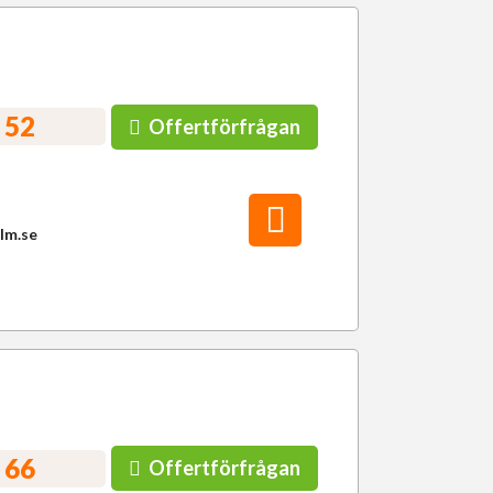
 52
Offertförfrågan
lm.se
 66
Offertförfrågan