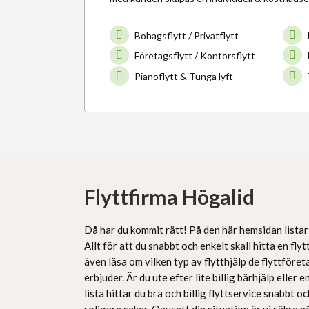
Bohagsflytt / Privatflytt
Företagsflytt / Kontorsflytt
Pianoflytt & Tunga lyft
Flyttfirma Högalid
Då har du kommit rätt! På den här hemsidan listar 
Allt för att du snabbt och enkelt skall hitta en flyt
även läsa om vilken typ av flytthjälp de flyttföre
erbjuder. Är du ute efter lite billig bärhjälp eller e
lista hittar du bra och billig flyttservice snabbt o
roligare saker. Oavsett din situation är vi säkra 