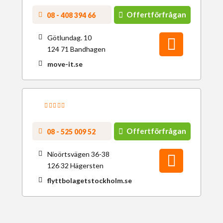
Offertförfrågan
08 - 408 394 66
Götlundag. 10
124 71 Bandhagen
move-it.se
Offertförfrågan
08 - 525 009 52
Nioörtsvägen 36-38
126 32 Hägersten
flyttbolagetstockholm.se