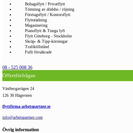
Bohagsflytt / Privatflytt
Tömning av dödsbo / röjning
Företagsflytt / Kontorsflytt
Flyttstädning
Magasinering
Pianoflytt & Tunga lyft
Flytt Göteborg - Stockholm
Skräp- & Tipp-körningar
Trafiktillstånd
Fullt försäkrade
08 - 525 008 36
Offertförfrågan
Västbergavägen 24
126 30 Hägersten
flyttfirma-arbetspartner.se
info@arbetspartner.com
Övrig information