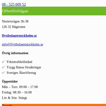
08 - 525 009 52
Offertförfrågan
Nioörtsvägen 36-38
126 32 Hägersten
flyttbolagetstockholm.se
info@flyttbolagetstockholm.se
Övrig information
✅ Yrkestrafiktillstånd
✅ Trygg Hansa försäkringar
✅ Sveriges Åkeriföretag
Öppettider
Mån – Tors: 09:00 – 17:00
Fredag: 08:30 – 16:00
Lör & Sön: Stängt
Toggle