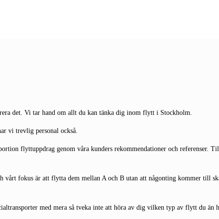
verera det. Vi tar hand om allt du kan tänka dig inom flytt i Stockholm.
har vi trevlig personal också.
 portion flyttuppdrag genom våra kunders rekommendationer och referenser. Till
ch vårt fokus är att flytta dem mellan A och B utan att någonting kommer till ska
specialtransporter med mera så tveka inte att höra av dig vilken typ av flytt du än