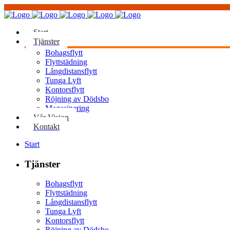
Start
Tjänster
Bohagsflytt
Flyttstädning
Långdistansflytt
Tunga Lyft
Kontorsflytt
Röjning av Dödsbo
Magasinering
Vår Vision
Kontakt
Start
Tjänster
Bohagsflytt
Flyttstädning
Långdistansflytt
Tunga Lyft
Kontorsflytt
Röjning av Dödsbo