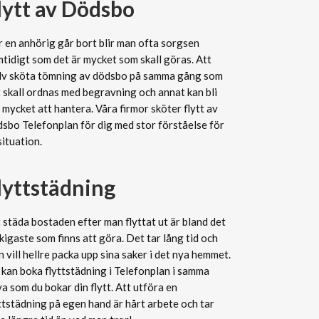
lytt av Dödsbo
 en anhörig går bort blir man ofta sorgsen
tidigt som det är mycket som skall göras. Att
älv sköta tömning av dödsbo på samma gång som
 skall ordnas med begravning och annat kan bli
 mycket att hantera. Våra firmor sköter flytt av
sbo Telefonplan för dig med stor förståelse för
situation.
lyttstädning
 städa bostaden efter man flyttat ut är bland det
kigaste som finns att göra. Det tar lång tid och
 vill hellre packa upp sina saker i det nya hemmet.
kan boka flyttstädning i Telefonplan i samma
a som du bokar din flytt. Att utföra en
ttstädning på egen hand är hårt arbete och tar