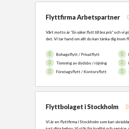
Flyttfirma Arbetspartner
Vårt motto är
”En säker flytt till bra pris”
och vi g
det. Vi tar hand om allt du kan tänka dig inom f
Bohagsflytt / Privatflytt
Tömning av dödsbo / röjning
Företagsflytt / Kontorsflytt
Flyttbolaget i Stockholm
Vi är en flyttfirma i Stockholm som kan skrädda
just dina behov. Vi står för kvalité och service, v