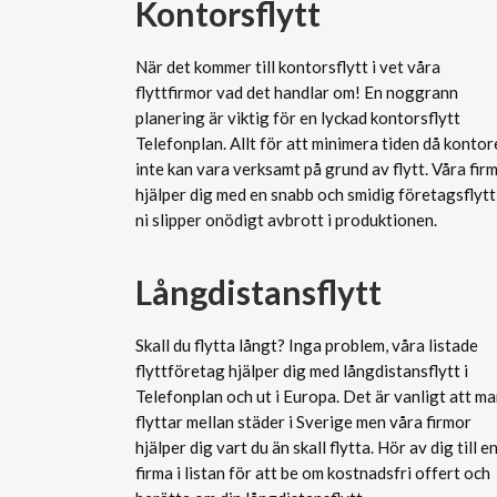
Kontorsflytt
När det kommer till kontorsflytt i vet våra
flyttfirmor vad det handlar om! En noggrann
planering är viktig för en lyckad kontorsflytt
Telefonplan. Allt för att minimera tiden då kontor
inte kan vara verksamt på grund av flytt. Våra fir
hjälper dig med en snabb och smidig företagsflytt
ni slipper onödigt avbrott i produktionen.
Långdistansflytt
Skall du flytta långt? Inga problem, våra listade
flyttföretag hjälper dig med långdistansflytt i
Telefonplan och ut i Europa. Det är vanligt att m
flyttar mellan städer i Sverige men våra firmor
hjälper dig vart du än skall flytta. Hör av dig till e
firma i listan för att be om kostnadsfri offert och