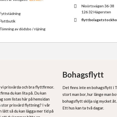
Nioörtsvägen 36-38
126 32 Hägersten
Fyttstädning
flyttbolagetstockho
Flyttbutik
Tömning av dödsbo / röjning
Bohagsflytt
vi prisvärda och bra flyttfirmor.
Det finns inte en bohagsflytt i 
tfirma du kan lita på. Du kan
stort man bor, hur länge man b
tag som listas här på hemsidan
bohagsflytt skilja sig mycket åt
n stor prisvärd flyttning? I vår
Ett hus kan ta två dagar.
ch lätt så du kan lägga mer tid på
på att du kommer hitta en