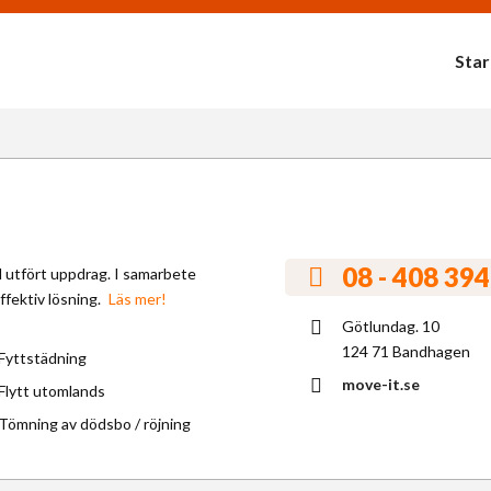
Star
08 - 408 394
ll utfört uppdrag. I samarbete
fektiv lösning.
Läs mer!
Götlundag. 10
124 71 Bandhagen
Fyttstädning
move-it.se
Flytt utomlands
Tömning av dödsbo / röjning