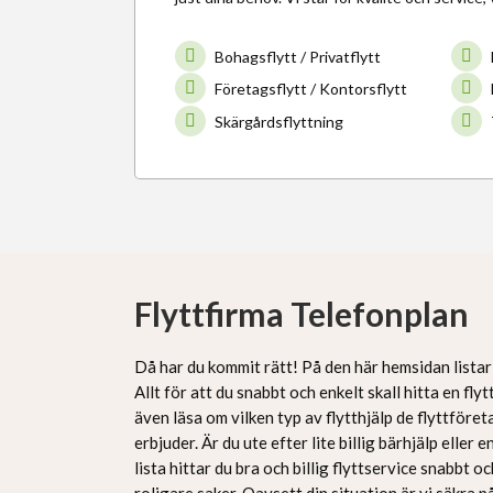
Bohagsflytt / Privatflytt
Företagsflytt / Kontorsflytt
Skärgårdsflyttning
Flyttfirma Telefonplan
Då har du kommit rätt! På den här hemsidan listar 
Allt för att du snabbt och enkelt skall hitta en flyt
även läsa om vilken typ av flytthjälp de flyttföre
erbjuder. Är du ute efter lite billig bärhjälp eller e
lista hittar du bra och billig flyttservice snabbt o
roligare saker. Oavsett din situation är vi säkra 