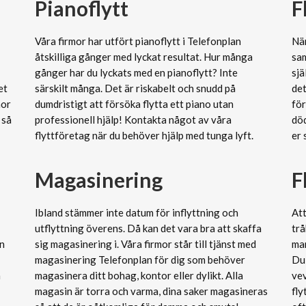
Pianoflytt
F
Våra firmor har utfört pianoflytt i Telefonplan
När
åtskilliga gånger med lyckat resultat. Hur många
sam
gånger har du lyckats med en pianoflytt? Inte
sj
et
särskilt många. Det är riskabelt och snudd på
det
mor
dumdristigt att försöka flytta ett piano utan
för
 så
professionell hjälp! Kontakta något av våra
död
flyttföretag när du behöver hjälp med tunga lyft.
er 
Magasinering
F
Ibland stämmer inte datum för inflyttning och
Att
utflyttning överens. Då kan det vara bra att skaffa
trå
an
sig magasinering i. Våra firmor står till tjänst med
man
magasinering Telefonplan för dig som behöver
Du 
n
magasinera ditt bohag, kontor eller dylikt. Alla
vev
magasin är torra och varma, dina saker magasineras
fly