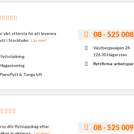
08 - 525 008
ör vårt yttersta för att leverera
lytt i Stockholm.
Läs mer!
Västbergavägen 24
126 30 Hägersten
Flyttstädning
flyttfirma-arbetspar
Magasinering
Pianoflytt & Tunga lyft
08 - 525 009
rsy ditt flyttuppdrag efter
ilket är viktigast.
Läs mer!