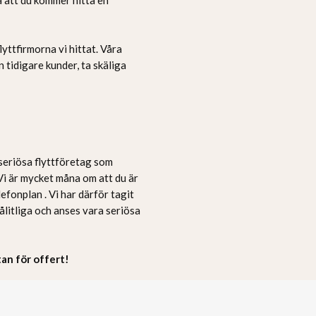
yttfirmorna vi hittat. Våra
n tidigare kunder, ta skäliga
 seriösa flyttföretag som
. Vi är mycket måna om att du är
lefonplan . Vi har därför tagit
pålitliga och anses vara seriösa
stan för offert!