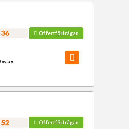
 36
Offertförfrågan
tner.se
 52
Offertförfrågan