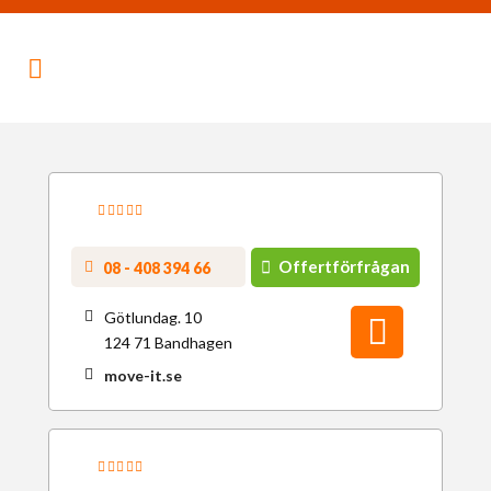
Offertförfrågan
08 - 408 394 66
Götlundag. 10
124 71 Bandhagen
move-it.se